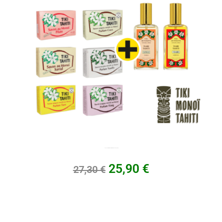
Escale parfumée, Parfum et Savon de Tahiti
25,90
€
27,30
€