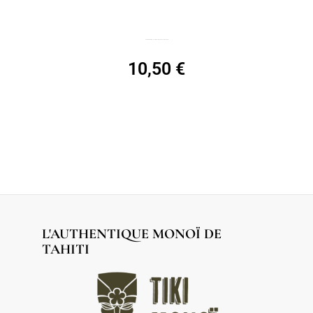
Eau de toilette TIKI, spray 30mL, Vanille de Tahiti
10,50
€
L'AUTHENTIQUE MONOÏ DE
TAHITI