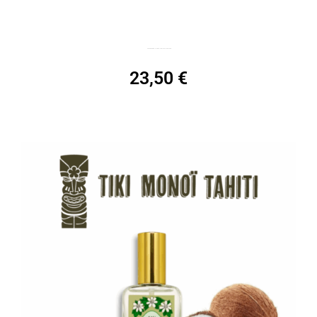
Eau de toilette TIKI, spray 100mL Vanille de Tahiti
23,50
€