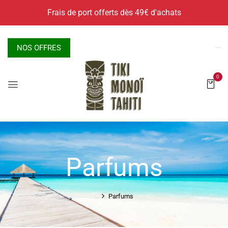
X
Frais de port offerts dès 49€ d'achats
NOS OFFRES
Nous contacter
0
Parfums
Parfums
Accueil