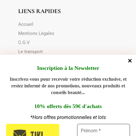
LIENS RAPIDES
Accueil
Mentions Légales
C.G.V
Le transport
Choix du contenant
Inscription à la Newsletter
Politique de cookies (UE)
Inscrivez-vous pour recevoir votre réduction exclusive, et
restez informé de nos promotions, nouveaux produits et
NOUS CONTACTER
conseils beauté...
02 28 00 94 89
10% offerts dès 59€ d'achats
*Hors offres promotionnelles et lots
Ouvert du Lundi au Jeudi : 9h - 12h30 | 14h30 -
Gérer le consentement aux
18h00
cookies