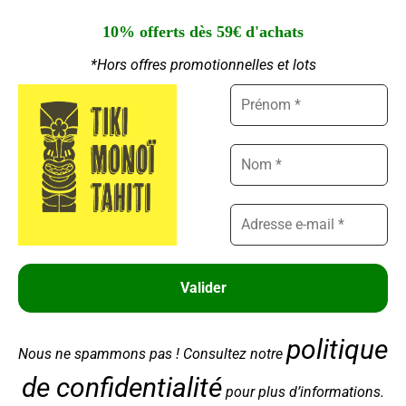
NOUS CONTACTER
10% offerts dès 59€ d'achats
02 28 00 94 89
*Hors offres promotionnelles et lots
Ouvert du Lundi au Jeudi : 9h - 12h30 | 14h30 -
Gérer le consentement aux
18h00
cookies
Nous utilisons des cookies pour améliorer votre expérience, analyser le
Ouvert le Vendredi : 9h - 12h30
trafic et personnaliser le contenu. Vous pouvez accepter, refuser ou
personnaliser vos choix.
Gérer les services
Accepter
© 2022 Tiki Monoï – Tout droits réservés – Réalisé par
Partner Web
Refuser
politique
Nous ne spammons pas ! Consultez notre
Voir les préférences
de confidentialité
pour plus d’informations.