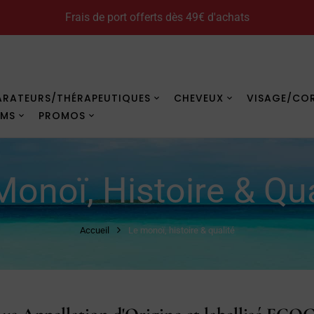
Frais de port offerts dès 49€ d'achats
Comment utiliser le monoï
ARATEURS/THÉRAPEUTIQUES
CHEVEUX
VISAGE/CO
UMS
PROMOS
Monoï, Histoire & Qua
Accueil
Le monoï, histoire & qualité