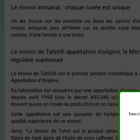
Le monoï artisanal : chaque cuvée est unique
On les trouve sur les marchés ou dans les salons d’a
monoï artisanal sera différent car sa recette varie tell
cuisine, d’une famille à une autre.
Le monoï de Tahiti® appellation d'origine, le Mon
régulière supérieure
Le Monoï de Tahiti® est le premier produit cosmétique à 
Appellation d’Origine.
Sa fabrication est encadrée par une appellation d’origin
depuis avril 1992
(voir le décret #92-340 ici). Les pr
doivent suivre un mode de production et un cahier des char
Inscr
Cette appellation est une garantie de l’origine polyn
qualité supérieure de ce monoï.
Ainsi, “Le Monoï de Tahiti est le produit obtenu en fai
fleurs de tiaré dans de l’huile de coco raffinée. Cette huile