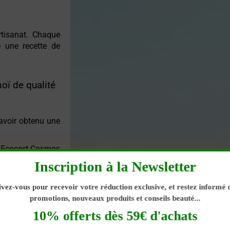
rtisanat. Chaque
e une recette de
oï de qualité
avoir obtenu une
e Ecocert Cosmos
oducteurs agrées
Inscription à la Newsletter
ges très précis.
ivez-vous pour recevoir votre réduction exclusive, et restez informé 
ésionne et de la
promotions, nouveaux produits et conseils beauté...
10% offerts dès 59€ d'achats
sant macérer des
 est à extraire de