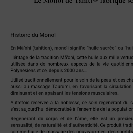
Le Monoï de Tahiti® fabriqué 
Histoire du Monoï
En Mā’ohi (tahitien), mono’i signifie “huile sacrée” ou “h
Héritage de la tradition Mā’ohi, cette huile aux mille vertu
utilisée dans de nombreux aspects de la vie quotidienne
Polynésiens et ce,
depuis 2000 ans
…
Utilisé traditionnellement pour le soin de la peau et des che
aussi au massage Taurumi,
en favorisant la circulation
diminuant et en apaisant les tensions musculaires.
Autrefois réservée à la noblesse, ce soin régénérant du 
s’est aujourd’hui démocratisé à l’ensemble de la population
Régénérant du corps et de l’âme, elle est un précie
sensualité, de naturalité et d’authenticité
. Ce produit tradi
comme huile de massage des nouveaux-nés, des sportif