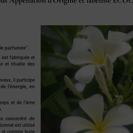
sous Appellation d'Origine et labellisé
uile parfumée”.
s est fabriquée et
 et rituelle des
veux, il participe
 de l’énergie, en
corps et de l’âme
.
ux concentré de
tionnel est utilisé
s et comme huile