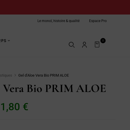
X
Le monoï, histoire & qualité
Espace Pro
 pour des cheveux hydratés et brillants
Soin naturel de la peau
RPS
0
Nous contacter
ustiques
Gel d’Aloe Vera Bio PRIM ALOE
e Vera Bio PRIM ALOE
11,80
€