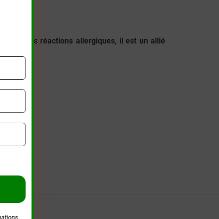
leil
ou les
réactions allergiques, il est un allié
tténuées
llage.
mations.