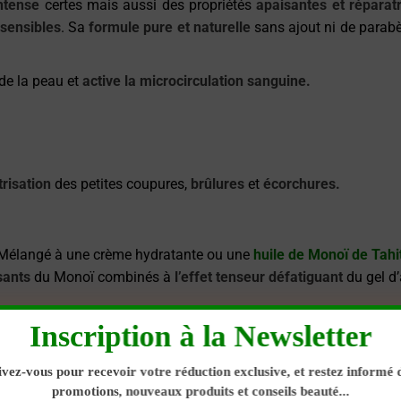
intense
certes mais aussi des propriétés
apaisantes et réparat
sensibles
. Sa
formule pure et naturelle
sans ajout ni de parabè
de la peau et
active la microcirculation sanguine.
trisation
des petites coupures,
brûlures
et
écorchures.
Mélangé à une crème hydratante ou une
huile de Monoï de Tah
sants
du Monoï combinés à
l’effet tenseur défatiguant
du gel d
Inscription à la Newsletter
 capillaire
ivez-vous pour recevoir votre réduction exclusive, et restez informé 
promotions, nouveaux produits et conseils beauté...