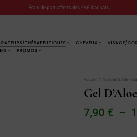
Frais de port offerts dès 49€ d'achats
Comment utiliser le monoï
ARATEURS/THÉRAPEUTIQUES
CHEVEUX
VISAGE/CO
UMS
PROMOS
Accueil
Solaires & Anti-mo
Gel D’Alo
7,90
€
–