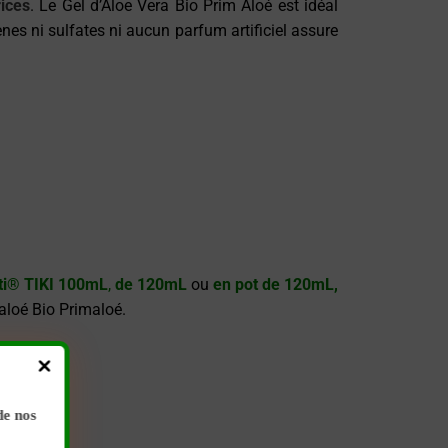
rices
. Le Gel d’Aloe Vera Bio Prim Aloé est idéal
nes ni sulfates ni aucun parfum artificiel assure
iti® TIKI 100mL
,
de 120mL
ou
en pot de 120mL,
’aloé Bio Primaloé.
de nos