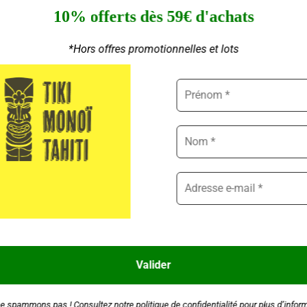
10% offerts dès 59€ d'achats
ps de soleil :
*Hors offres promotionnelles et lots
émangeaisons causées par les
piqûres d’insectes
, les
coups de so
de vieillesse, rougeurs, escarres
-âge effet tenseur
 nouvelles cellules.
Le
grain de peau est plus fin
et
les rides a
ra Bio Prim Aloé peut être utilisé comme
excellente base de maqui
e spammons pas ! Consultez notre
politique de confidentialité
pour plus d’infor