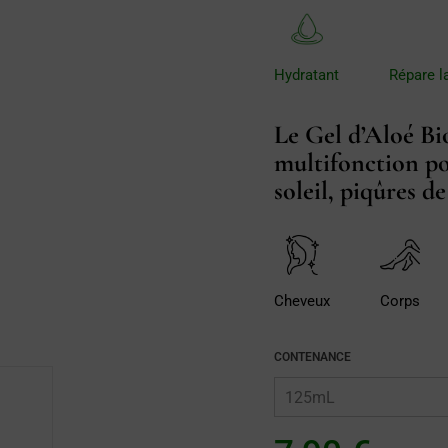
Répare la
Hydratant
Le Gel d’Aloé Bi
multifonction pou
soleil, piqûres d
Cheveux
Corps
CONTENANCE