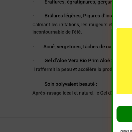
· Éraflures, égratignures, gerçures
· Brûlures légères, Piqures d’insectes, cou
Calmant les irritations, les rougeurs et les d
incontournable de l’été.
· Acné, vergetures, tâches de naissance ou 
· Gel d’Aloe Vera Bio Prim Aloé : Soin anti
il
raffermit la peau
et
accélère la production de
· Soin polyvalent beauté :
A
près-rasage
idéal et naturel, le Gel d’Aloe Ve
Nous n