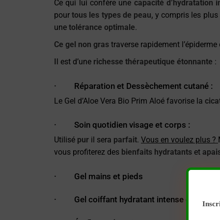
Ce qui lui confère une
capacité d’hydratation 
pour
tous les types de peau,
y compris les plus
une
tolérance optimale
.
Ce gel non gras
traverse rapidement l’épiderme 
I
l est d’une
richesse thérapeutique étonnante
:
· Réparation et Dessèchement cutané :
Le Gel d’Aloe Vera Bio Prim Aloé favorise la
cica
· Soin quotidien visage et corps :
Utilisé
pur
il sera
parfait
.
Vous en voulez plus ?
vous profiterez des
bienfaits hydratants
et
apai
· Gel mains et pieds
· Gel coiffant hydratant intense et masque
Inscr