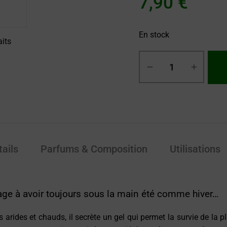
7,90
€
En stock
aits
tails
Parfums & Composition
Utilisations
sage à avoir toujours sous la main été comme hiver…
arides et chauds, il secrète un gel qui permet la survie de la p