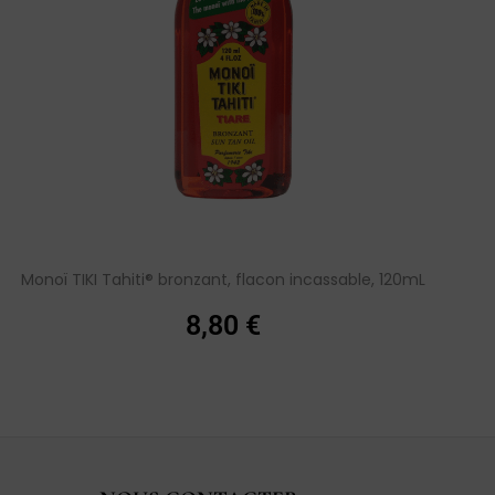
Monoï TIKI Tahiti® bronzant, flacon incassable, 120mL
L
8,80
€