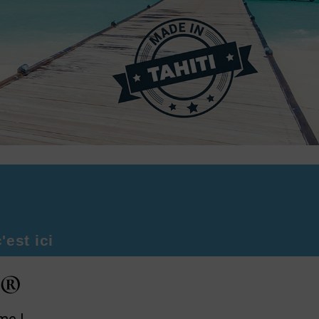
'est ici
i®