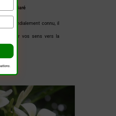
e Monoï Tiaré
noï ! Mondialement connu, il
sé.
ra voyager vos sens vers la
mations.