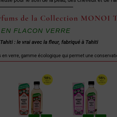
ieuse pour le soin de la peau, des cheveux et de l’â
arfums de la Collection MONOI 
EN FLACON VERRE
ahiti : le vrai avec la fleur, fabriqué à Tahiti
s en verre, gamme écologique qui permet une conservati