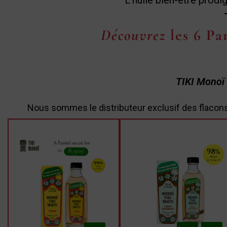
L’huile bien-être prodig
Découvrez
les 6 P
TIKI Monoï T
Nous sommes le distributeur exclusif des flacon
Coup de cœur