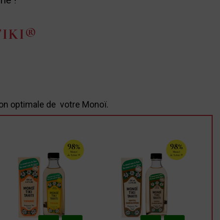
me !
TIKI®
on optimale de votre Monoï.