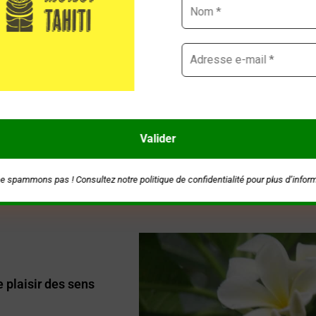
Le Monoï au parfum culte : l
C’est la référence de tous les Mo
est aussi le plus massivement utili
Valeur sûre par excellence, il fe
détente et la zénitude absolue…
e spammons pas ! Consultez notre
politique de confidentialité
pour plus d’infor
 plaisir des sens