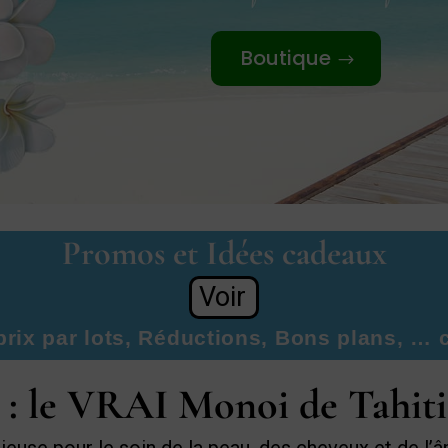
Boutique
Promos et Idées cadeaux
Voir
prix par lots, Réductions, Bons plans, … c
: le VRAI Monoi de Tahit