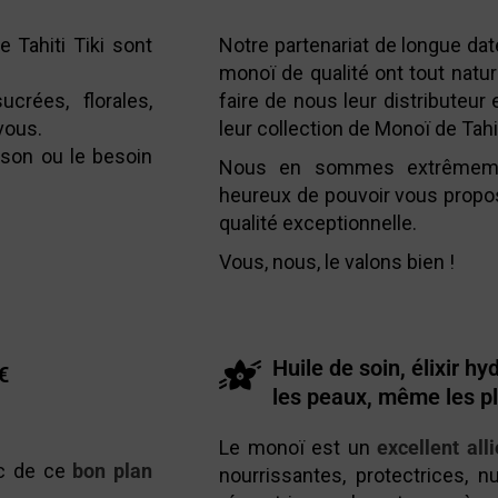
e Tahiti Tiki sont
Notre partenariat de longue da
monoï de qualité ont tout natu
crées, florales,
faire de nous leur distributeur
vous.
leur collection de Monoï de Tahi
ison ou le besoin
Nous en sommes extrêmeme
heureux de pouvoir vous propos
qualité exceptionnelle.
Vous, nous, le valons bien !
Huile de soin, élixir h
€
les peaux, même les pl
Le monoï est un
excellent all
nc de ce
bon plan
nourrissantes, protectrices, nu