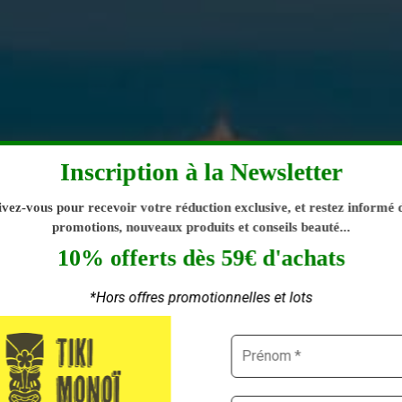
Inscription à la Newsletter
ivez-vous pour recevoir votre réduction exclusive, et restez informé 
TION EXCLUSIVE & ÉCOLO
promotions, nouveaux produits et conseils beauté...
10% offerts dès 59€ d'achats
Ï TIKI EN FLACON DE VER
*Hors offres promotionnelles et lots