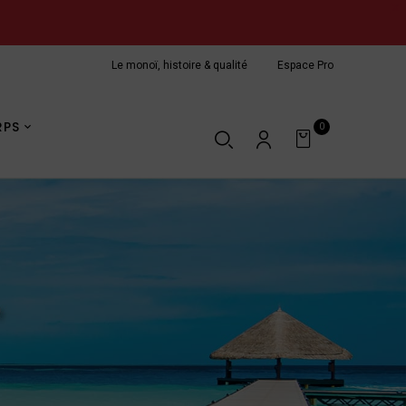
X
Le monoï, histoire & qualité
Espace Pro
pour des cheveux hydratés et brillants
Soin naturel de la peau
RPS
0
Nous contacter