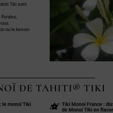
ahiti Tiki sont
florales,
vous.
on ou le besoin
OÏ DE TAHITI® TIKI
: le monoï Tiki
Tiki Monoï France : dist
de Monoï Tiki en flaco