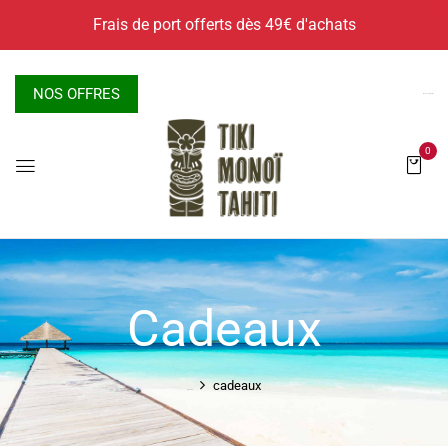
X
Frais de port offerts dès 49€ d'achats
NOS OFFRES
Nous contacter
0
Cadeaux
cadeaux
Accueil