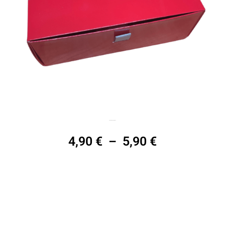
Boîte Premium, Tiroir rouge
4,90
€
–
5,90
€