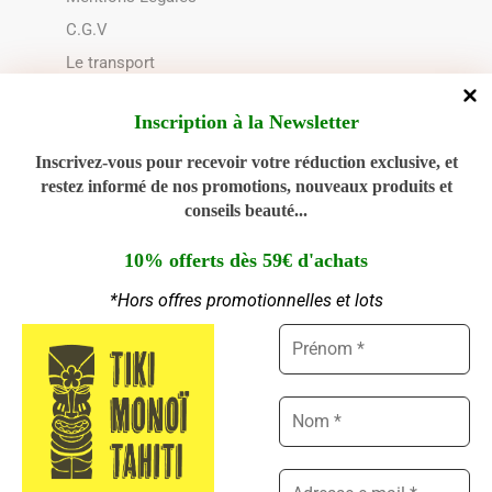
C.G.V
Le transport
Choix du contenant
Inscription à la Newsletter
Politique de cookies (UE)
Inscrivez-vous pour recevoir votre réduction exclusive, et
restez informé de nos promotions, nouveaux produits et
NOUS CONTACTER
conseils beauté...
02 28 00 94 89
10% offerts dès 59€ d'achats
*Hors offres promotionnelles et lots
Ouvert du Lundi au Jeudi : 9h - 12h30 | 14h30 -
Gérer le consentement aux
18h00
cookies
Nous utilisons des cookies pour améliorer votre expérience, analyser le
Ouvert le Vendredi : 9h - 12h30
trafic et personnaliser le contenu. Vous pouvez accepter, refuser ou
personnaliser vos choix.
Gérer les services