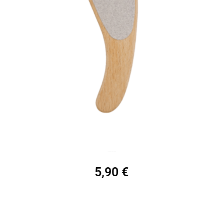
Podorape compacte bois
5,90
€