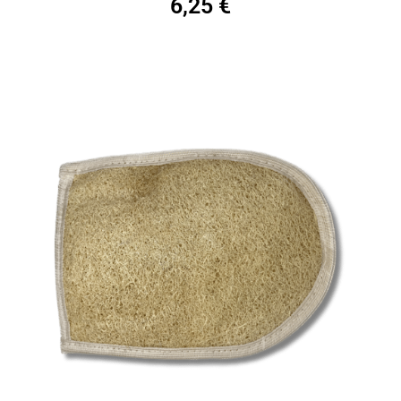
6,25
€