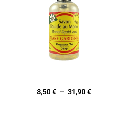
Savon liquide au Monoï TIKI Tiaré, 250mL / 1L
8,50
€
–
31,90
€