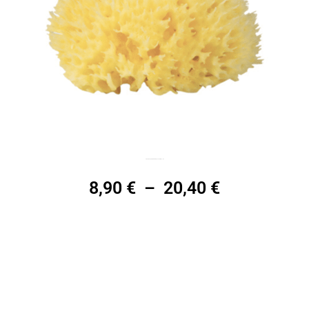
Eponges de mer végétales naturelles
8,90
€
–
20,40
€