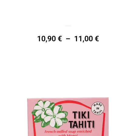
Trousse spéciale manucure
10,90
€
–
11,00
€