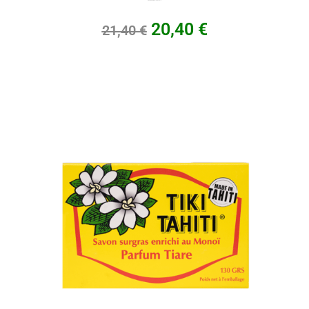
Eponge naturelle, Taille 16
20,40
€
21,40
€