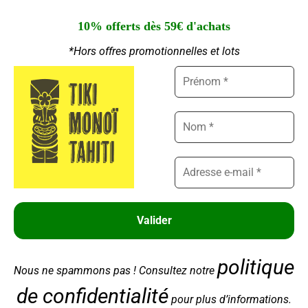
NOUS CONTACTER
10% offerts dès 59€ d'achats
02 28 00 94 89
*Hors offres promotionnelles et lots
Ouvert du Lundi au Jeudi : 9h - 12h30 | 14h30 -
Gérer le consentement aux
18h00
cookies
Nous utilisons des cookies pour améliorer votre expérience, analyser le
Ouvert le Vendredi : 9h - 12h30
trafic et personnaliser le contenu. Vous pouvez accepter, refuser ou
personnaliser vos choix.
Gérer les services
Accepter
© 2022 Tiki Monoï – Tout droits réservés – Réalisé par
Partner Web
Refuser
politique
Nous ne spammons pas ! Consultez notre
Voir les préférences
de confidentialité
pour plus d’informations.