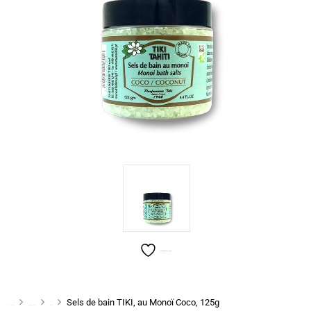
Ajouter à la liste de souhaits
Sels de bain TIKI, au Monoï Coco, 125g
Accueil
Bain & Douche
Bain