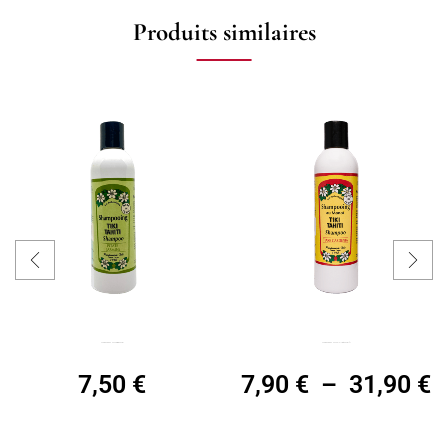
Produits similaires
Shampoing au Monoï Pitate, 250mL
Shampoing au Monoï TIKI Tiaré, 250mL / 1L
7,50
€
7,90
€
–
31,90
€