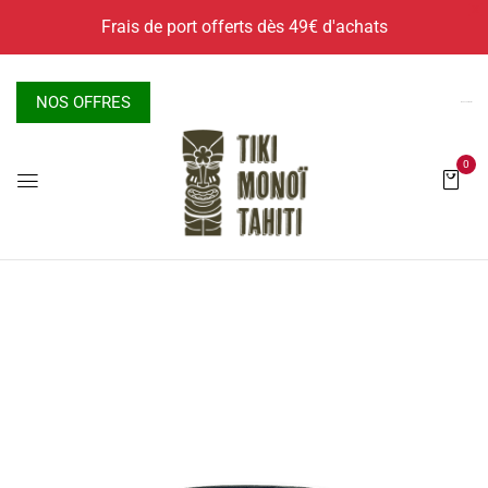
X
Frais de port offerts dès 49€ d'achats
NOS OFFRES
Nous contacter
0