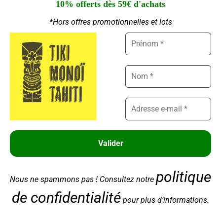
10% offerts dès 59€ d'achats
02 28 00 94 89
*Hors offres promotionnelles et lots
Ouvert du Lundi au Jeudi : 9h - 12h30 | 14h30 -
Gérer le consentement aux
18h00
cookies
Nous utilisons des cookies pour améliorer votre expérience, analyser le
Ouvert le Vendredi : 9h - 12h30
trafic et personnaliser le contenu. Vous pouvez accepter, refuser ou
personnaliser vos choix.
Gérer les services
Accepter
© 2022 Tiki Monoï – Tout droits réservés – Réalisé par
Partner Web
Refuser
politique
Nous ne spammons pas ! Consultez notre
Voir les préférences
de confidentialité
pour plus d’informations.
Politique de cookies
Politique de confidentialité