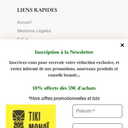
LIENS RAPIDES
Accueil
Mentions Légales
C.G.V
Le transport
Inscription à la Newsletter
Choix du contenant
Inscrivez-vous pour recevoir votre réduction exclusive, et
Politique de cookies (UE)
restez informé de nos promotions, nouveaux produits et
conseils beauté...
NOUS CONTACTER
10% offerts dès 59€ d'achats
02 28 00 94 89
*Hors offres promotionnelles et lots
Ouvert du Lundi au Jeudi : 9h - 12h30 | 14h30 -
Gérer le consentement aux
18h00
cookies