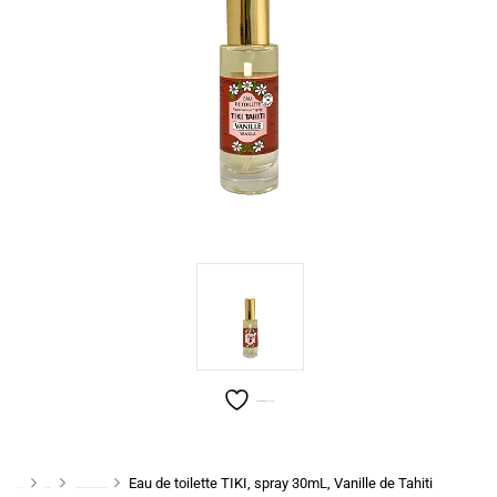
Ajouter à la liste de souhaits
Eau de toilette TIKI, spray 30mL, Vanille de Tahiti
Accueil
Parfums
Sélection de Mini Parfums 30mL, TIKI Monoï Tahiti