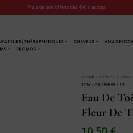
Frais de port offerts dès 49€ d'achats
Comment utiliser le monoï
ARATEURS/THÉRAPEUTIQUES
CHEVEUX
VISAGE/CO
UMS
PROMOS
Accueil
Parfums
Sélecti
spray 30mL Fleur de Tiaré
Eau De Toi
Fleur De T
10,50
€