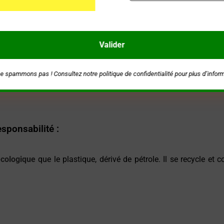
ilement,
sans surcharge
et en toute légèreté votre eau de toilett
e spammons pas ! Consultez notre
politique de confidentialité
pour plus d’infor
esponsabilité :
cologique
que le plastique, dérivé de pétrole. Il se recycle et 