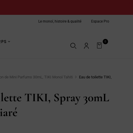
X
Le monoï, histoire & qualité
Espace Pro
 pour des cheveux hydratés et brillants
Soin naturel de la peau
RPS
0
Nous contacter
on de Mini Parfums 30mL, TIKI Monoï Tahiti
Eau de toilette TIKI,
lette TIKI, Spray 30mL
iaré