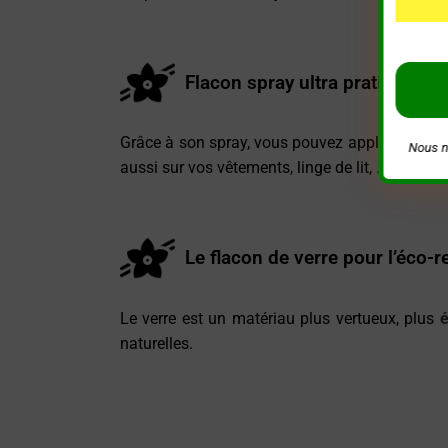
Flacon spray ultra pratique
Grâce à son spray, vous pouvez appliquer fac
Nous n
aussi sur vos vêtements, linge de lit, …
Le flacon de verre pour l’éco-r
Le verre est un matériau plus vertueux, plus
é
naturelles.