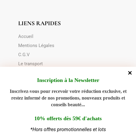
LIENS RAPIDES
Accueil
Mentions Légales
C.G.V
Le transport
Choix du contenant
Inscription à la Newsletter
Politique de cookies (UE)
Inscrivez-vous pour recevoir votre réduction exclusive, et
restez informé de nos promotions, nouveaux produits et
NOUS CONTACTER
conseils beauté...
02 28 00 94 89
10% offerts dès 59€ d'achats
*Hors offres promotionnelles et lots
Ouvert du Lundi au Jeudi : 9h - 12h30 | 14h30 -
Gérer le consentement aux