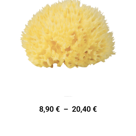
Eponges de mer végétales naturelles
8,90
€
–
20,40
€