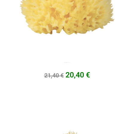
Eponge naturelle, Taille 16
20,40
€
21,40
€