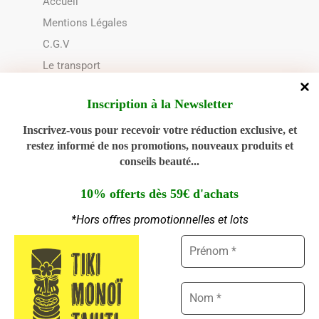
Accueil
Mentions Légales
C.G.V
Le transport
Choix du contenant
Inscription à la Newsletter
Politique de cookies (UE)
Inscrivez-vous pour recevoir votre réduction exclusive, et
restez informé de nos promotions, nouveaux produits et
NOUS CONTACTER
conseils beauté...
02 28 00 94 89
10% offerts dès 59€ d'achats
*Hors offres promotionnelles et lots
Ouvert du Lundi au Jeudi : 9h - 12h30 | 14h30 -
Gérer le consentement aux
18h00
cookies
Nous utilisons des cookies pour améliorer votre expérience, analyser le
Ouvert le Vendredi : 9h - 12h30
trafic et personnaliser le contenu. Vous pouvez accepter, refuser ou
personnaliser vos choix.