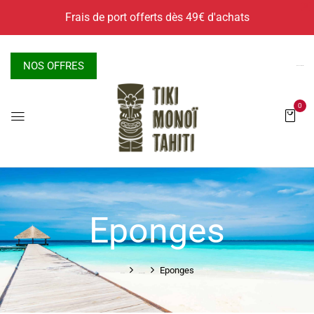
X
Frais de port offerts dès 49€ d'achats
NOS OFFRES
Nous contacter
0
Eponges
Eponges
Accueil
Accessoires